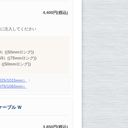
4,400円(税込)
的に注入してください
59）((50mmロング))
C59）((75mmロング))
）((50mmロング))
5/1015mm）
5/1065mm）
ケーブル Ｗ
3,850円(税込)