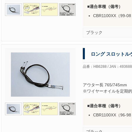
適合車種（備考）
CBR1100XX（99-0
ブラック
ロング スロットル
品番：HB6288 / JAN：493688
アウター長 765/745mm
※ワイヤーオイルを定期
適合車種（備考）
CBR1100XX（96-
ブラック