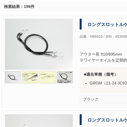
検索結果：198件
ロングスロットル
品番：HB6610 / JAN：493688
アウター長 910/895mm
※ワイヤーオイルを定期
適合車種（備考）
GROM（21-24 JC9
ブラック
ロングスロットル