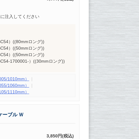
的に注入してください
 SC54）((80mmロング))
 SC54）((50mmロング))
 SC54）((50mmロング))
SC54-1700001-）((30mmロング))
5/1010mm）
5/1060mm）
5/1110mm）
ケーブル Ｗ
3,850円(税込)