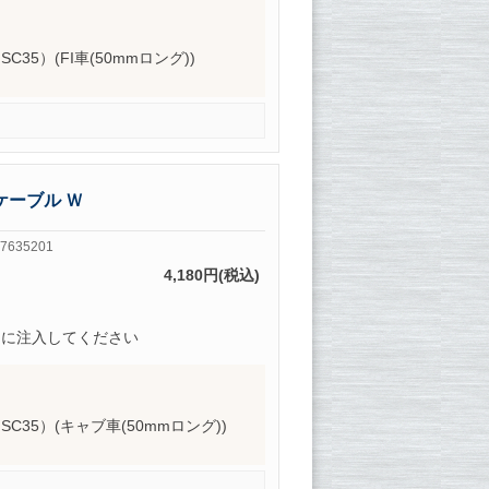
8 SC35）(FI車(50mmロング))
ケーブル Ｗ
7635201
4,180円(税込)
的に注入してください
98 SC35）(キャブ車(50mmロング))