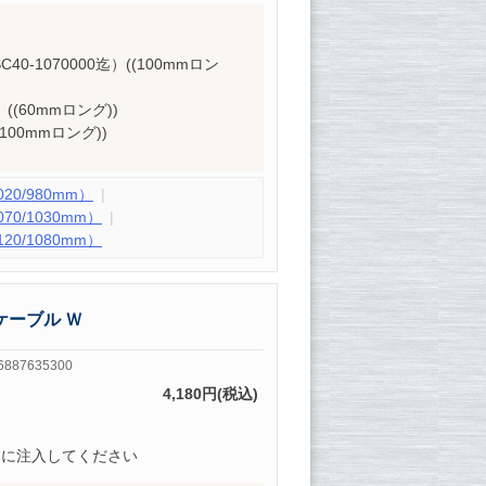
SC40-1070000迄）((100mmロン
8）((60mmロング))
((100mmロング))
0/980mm）
0/1030mm）
0/1080mm）
ケーブル Ｗ
6887635300
4,180円(税込)
的に注入してください