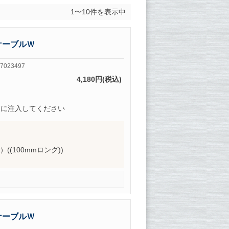
1〜10件を表示中
ケーブルＷ
7023497
4,180円(税込)
的に注入してください
2）((100mmロング))
ケーブルＷ