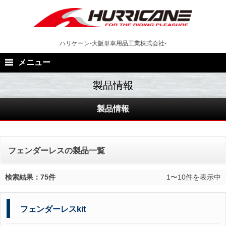
Skip
to
content
ハリケーン-大阪単車用品工業株式会社-
メニュー
製品情報
フェンダーレスの製品一覧
検索結果：75件
1〜10件を表示中
フェンダーレスkit