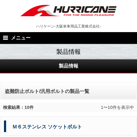
Skip
to
content
ハリケーン-大阪単車用品工業株式会社-
メニュー
製品情報
盗難防止ボルト/汎用ボルトの製品一覧
検索結果：10件
1〜10件を表示中
Ｍ６ステンレス ソケットボルト