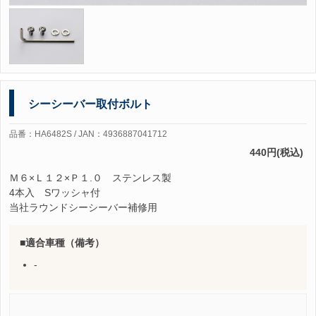
シーシーバー取付ボルト
品番：HA6482S / JAN：4936887041712
440円(税込)
Ｍ６×Ｌ１２×Ｐ１.０ ステンレス製
4本入 Sワッシャ付
当社ラウンドシーシーバー補修用
適合車種（備考）
-