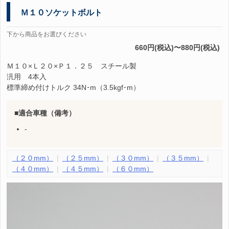
Ｍ１０ソケットボルト
下から商品をお選びください
660円(税込)〜880円(税込)
Ｍ１０×Ｌ２０×Ｐ１．２５ スチール製
汎用 4本入
標準締め付けトルク 34N･m（3.5kgf･m）
適合車種（備考）
-
（２０mm）
（２５mm）
（３０mm）
（３５mm）
（４０mm）
（４５mm）
（６０mm）