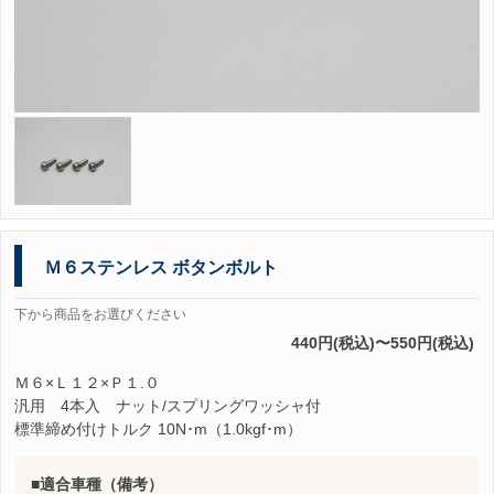
Ｍ６ステンレス ボタンボルト
下から商品をお選びください
440円(税込)〜550円(税込)
Ｍ６×Ｌ１２×Ｐ１.０
汎用 4本入 ナット/スプリングワッシャ付
標準締め付けトルク 10N･m（1.0kgf･m）
適合車種（備考）