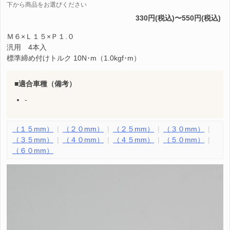
下から商品をお選びください
330円(税込)〜550円(税込)
Ｍ６×Ｌ１５×Ｐ１.０
汎用 4本入
標準締め付けトルク 10N･m（1.0kgf･m）
適合車種（備考）
-
（１５mm）
（２０mm）
（２５mm）
（３０mm）
（３５mm）
（４０mm）
（４５mm）
（５０mm）
（６０mm）