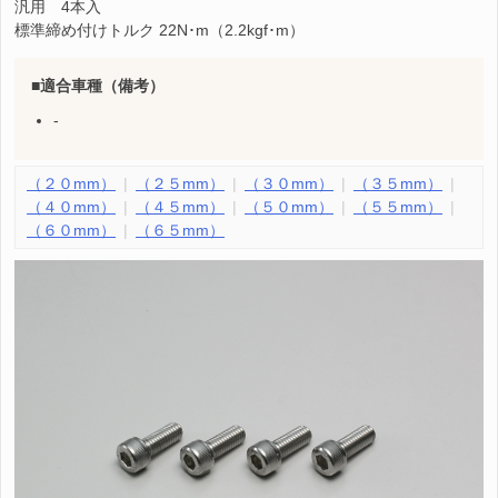
汎用 4本入
標準締め付けトルク 22N･m（2.2kgf･m）
適合車種（備考）
-
（２０mm）
（２５mm）
（３０mm）
（３５mm）
（４０mm）
（４５mm）
（５０mm）
（５５mm）
（６０mm）
（６５mm）