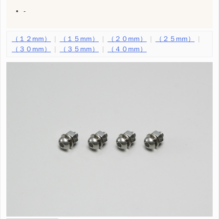
-
（１２mm）
（１５mm）
（２０mm）
（２５mm）
（３０mm）
（３５mm）
（４０mm）