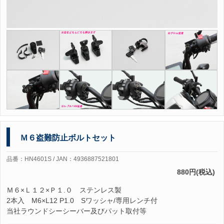
Ｍ６盗難防止ボルトセット
品番：HN4601S / JAN：4936887521801
880円(税込)
Ｍ６×Ｌ１２×Ｐ１.０ ステンレス製
2本入 M6×L12 P1.0 Sワッシャ/専用レンチ付
当社ラウンドシーシーバー及びパット取付等