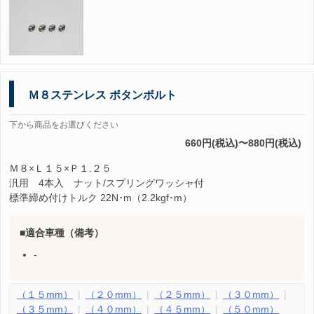
Ｍ８ステンレス ボタンボルト
下から商品をお選びください
660円(税込)〜880円(税込)
Ｍ８×Ｌ１５×Ｐ１.２５
汎用 4本入 ナット/スプリングワッシャ付
標準締め付けトルク 22N･m（2.2kgf･m）
適合車種（備考）
-
（１５mm）
（２０mm）
（２５mm）
（３０mm）
（３５mm）
（４０mm）
（４５mm）
（５０mm）