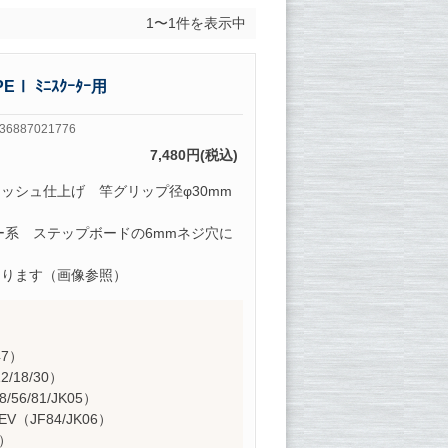
1〜1件を表示中
Ⅰ ﾐﾆｽｸｰﾀｰ用
36887021776
7,480円(税込)
ポリッシュ仕上げ 竿グリップ径φ30mm
ー系 ステップボードの6mmネジ穴に
なります（画像参照）
47）
2/18/30）
8/56/81/JK05）
HEV（JF84/JK06）
1）