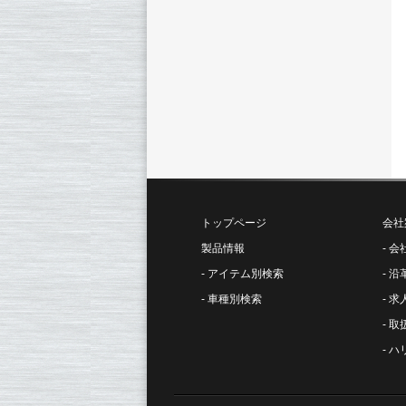
トップページ
会社
製品情報
会
アイテム別検索
沿
車種別検索
求
取
ハ