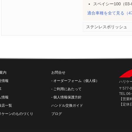
スペイシー100（03-0
適合車種を全て見る
（4
ステンレスポリッシュ
案内
お問合せ
社情報
オーダーフォーム（個人様）
ハリケー
〒577
革
ご利用にあたって
TEL:06
人情報
個人情報保護方針
【営業時間
【定休
扱店一覧
ハンドル交換ガイド
リケーンのものづくり
ブログ