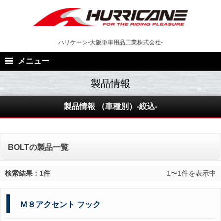
Skip
to
content
ハリケーン-大阪単車用品工業株式会社-
メニュー
製品情報 （車種別）-絞込-
BOLTの製品一覧
検索結果：1件
1〜1件を表示中
Ｍ８アクセント フック