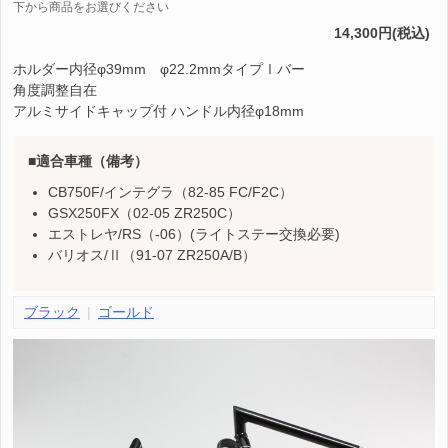
下から商品をお選びください
14,300円(税込)
ホルダー内径φ39mm φ22.2mmタイプⅠバー
角度調整自在
アルミサイドキャップ付 ハンドル内径φ18mm
適合車種（備考）
CB750F/インテグラ（82-85 FC/F2C）
GSX250FX（02-05 ZR250C）
エストレヤ/RS（-06）(ライトステー交換必要)
バリオス/Ⅱ（91-07 ZR250A/B）
ブラック
ゴールド