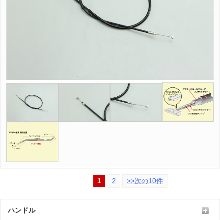
1
2
>>次の10件
ハンドル