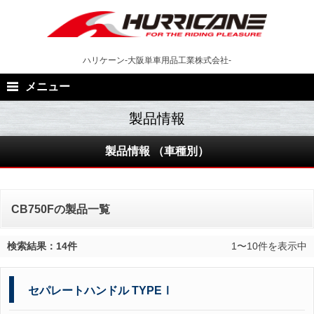
Skip
to
content
ハリケーン-大阪単車用品工業株式会社-
メニュー
製品情報 （車種別）
CB750Fの製品一覧
検索結果：14件
1〜10件を表示中
セパレートハンドル TYPEⅠ