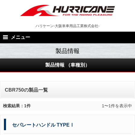
Skip
to
content
ハリケーン-大阪単車用品工業株式会社-
メニュー
製品情報 （車種別）
CBR750の製品一覧
検索結果：1件
1〜1件を表示中
セパレートハンドル TYPEⅠ