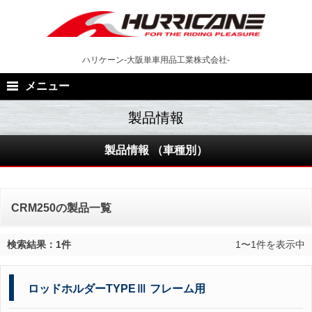
Skip
to
content
ハリケーン-大阪単車用品工業株式会社-
メニュー
製品情報 （車種別）
CRM250の製品一覧
検索結果：1件
1〜1件を表示中
ロッドホルダーTYPEⅢ フレーム用