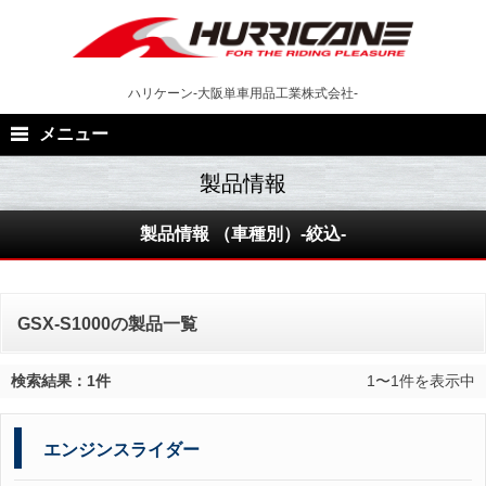
Skip
to
content
ハリケーン-大阪単車用品工業株式会社-
メニュー
製品情報 （車種別）-絞込-
GSX-S1000の製品一覧
検索結果：1件
1〜1件を表示中
エンジンスライダー