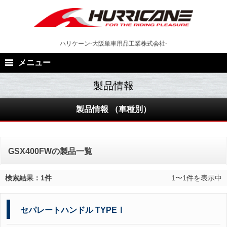
Skip
to
content
ハリケーン-大阪単車用品工業株式会社-
メニュー
製品情報 （車種別）
GSX400FWの製品一覧
検索結果：1件
1〜1件を表示中
セパレートハンドル TYPEⅠ