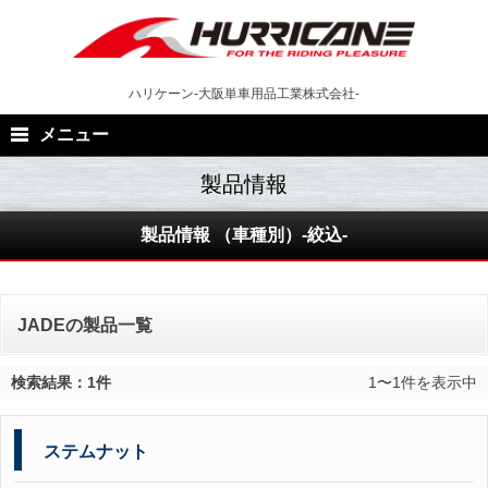
Skip
to
content
ハリケーン-大阪単車用品工業株式会社-
メニュー
製品情報 （車種別）-絞込-
JADEの製品一覧
検索結果：1件
1〜1件を表示中
ステムナット