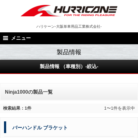
Skip
to
content
ハリケーン-大阪単車用品工業株式会社-
メニュー
製品情報 （車種別）-絞込-
Ninja1000の製品一覧
検索結果：1件
1〜1件を表示中
バーハンドル ブラケット