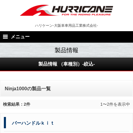
Skip
to
content
ハリケーン-大阪単車用品工業株式会社-
メニュー
製品情報 （車種別）-絞込-
Ninja1000の製品一覧
検索結果：2件
1〜2件を表示中
バーハンドルｋｉｔ