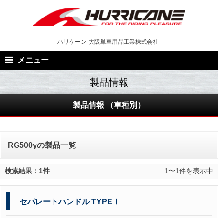
Skip
to
content
ハリケーン-大阪単車用品工業株式会社-
メニュー
製品情報 （車種別）
RG500γの製品一覧
検索結果：1件
1〜1件を表示中
セパレートハンドル TYPEⅠ