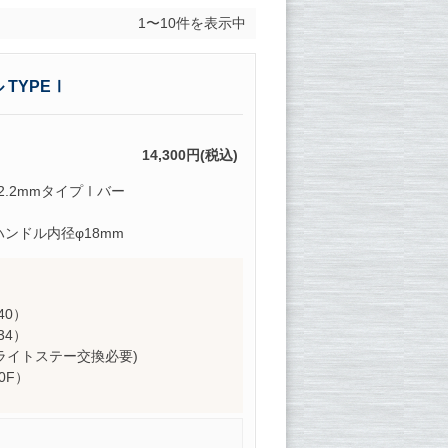
1〜10件を表示中
TYPEⅠ
14,300円(税込)
2.2mmタイプⅠバー
ンドル内径φ18mm
C40）
C34）
7）(ライトステー交換必要)
50F）