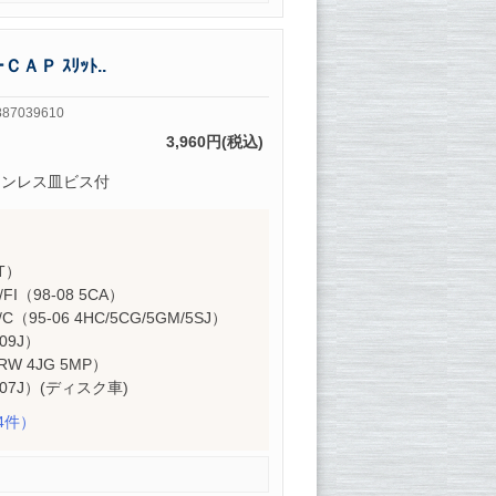
Ｐ ｽﾘｯﾄ..
87039610
3,960円(税込)
テンレス皿ビス付
T）
I（98-08 5CA）
（95-06 4HC/5CG/5GM/5SJ）
G09J）
RW 4JG 5MP）
DG07J）(ディスク車)
4件）