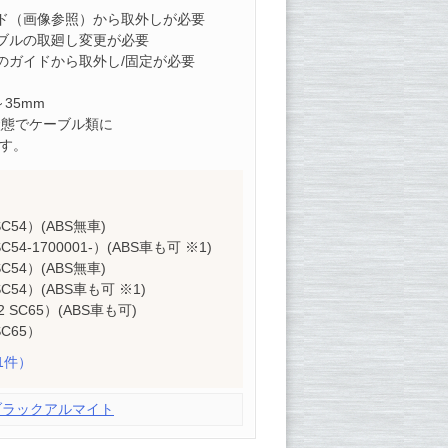
ド（画像参照）から取外しが必要
ブルの取廻し変更が必要
のガイドから取外し/固定が必要
～35mm
状態でケーブル類に
です。
 SC54）(ABS無車)
SC54-1700001-）(ABS車も可 ※1)
 SC54）(ABS無車)
 SC54）(ABS車も可 ※1)
22 SC65）(ABS車も可)
SC65）
1件）
ブラックアルマイト