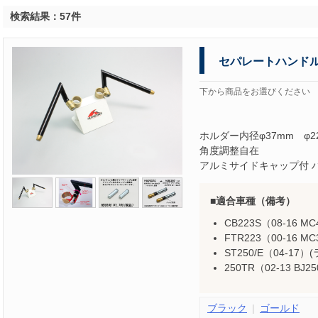
検索結果：57件
セパレートハンドル 
下から商品をお選びください
ホルダー内径φ37mm φ2
角度調整自在
アルミサイドキャップ付 ハ
適合車種（備考）
CB223S（08-16 M
FTR223（00-16 M
ST250/E（04-1
250TR（02-13 BJ2
ブラック
ゴールド