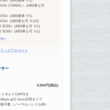
SC54）(ABS無車 ※1)
SC54-1700001-）(ABS車も可
SC54）(ABS無車 ※1)
SC54）(ABS車も可 ※1/2)
16 SC65）(ABS車も可 ※1)
22 SC65）(ABS車も可 ※1)
2件）
ブラックアルマイト
ーサー
8,800円(税込)
ットボルトCAP付き
Back φ22.2mm汎用タイプ
交換不要（ノーマルハンドル時）