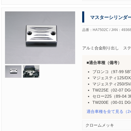
マスターシリンダーＣＡ
品番：HA7502C / JAN：49368
アルミ合金削り出し ス
適合車種（備考）
ブロンコ（97-99 5B
マジェスティ125/DX/F
マジェスティ250/SV/C
TW225E（02-07 D
セロー225（89-04 3
TW200E（00-01 
適合車種を全て見る
（2
クロームメッキ