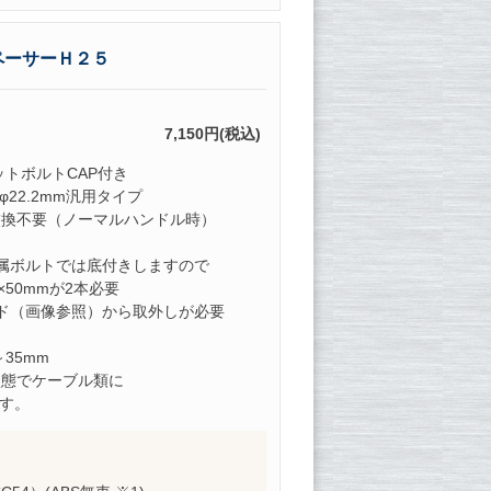
ペーサーＨ２５
7,150円(税込)
ットボルトCAP付き
22.2mm汎用タイプ
交換不要（ノーマルハンドル時）
属ボルトでは底付きしますので
50mmが2本必要
ド（画像参照）から取外しが必要
～35mm
状態でケーブル類に
です。