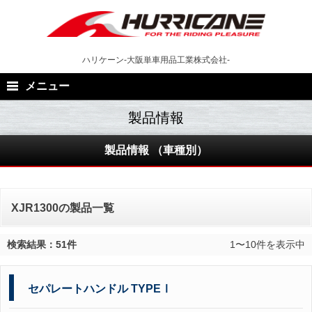
Skip
to
content
ハリケーン-大阪単車用品工業株式会社-
メニュー
製品情報 （車種別）
XJR1300の製品一覧
検索結果：51件
1〜10件を表示中
セパレートハンドル TYPEⅠ