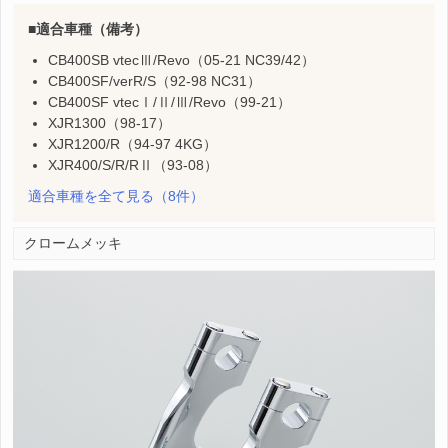
適合車種（備考）
CB400SB vtecⅢ/Revo（05-21 NC39/42）
CB400SF/verR/S（92-98 NC31）
CB400SF vtecⅠ/Ⅱ/Ⅲ/Revo（99-21）
XJR1300（98-17）
XJR1200/R（94-97 4KG）
XJR400/S/R/RⅡ（93-08）
適合車種を全て見る
（8件）
クロームメッキ