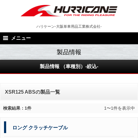
Skip
to
content
ハリケーン-大阪単車用品工業株式会社-
メニュー
製品情報 （車種別）-絞込-
XSR125 ABSの製品一覧
検索結果：1件
1〜1件を表示中
ロング クラッチケーブル