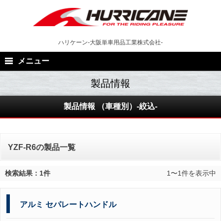
Skip
to
content
ハリケーン-大阪単車用品工業株式会社-
メニュー
製品情報 （車種別）-絞込-
YZF-R6の製品一覧
検索結果：1件
1〜1件を表示中
アルミ セパレートハンドル