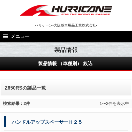
Skip
to
content
ハリケーン-大阪単車用品工業株式会社-
メニュー
製品情報 （車種別）-絞込-
Z650RSの製品一覧
検索結果：2件
1〜2件を表示中
ハンドルアップスペーサーＨ２５