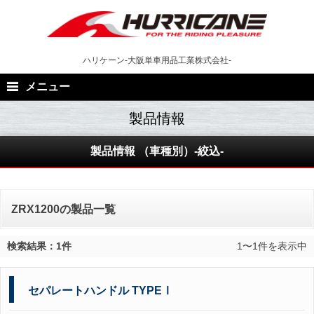
Skip
to
content
ハリケーン-大阪単車用品工業株式会社-
メニュー
製品情報 （車種別）-絞込-
ZRX1200の製品一覧
検索結果：1件
1〜1件を表示中
セパレートハンドル TYPEⅠ