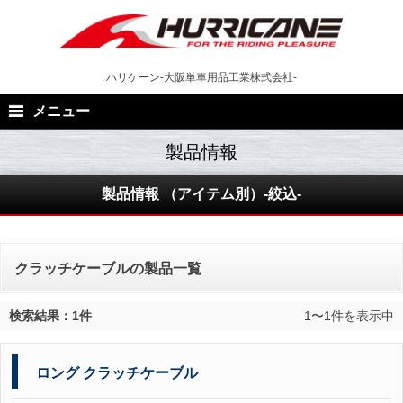
Skip
to
content
ハリケーン-大阪単車用品工業株式会社-
メニュー
製品情報 （アイテム別）-絞込-
クラッチケーブルの製品一覧
検索結果：1件
1〜1件を表示中
ロング クラッチケーブル