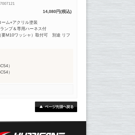
7007121
14,080円(税込)
ローム+アクリル塗装
スランプ＆専用ハーネス付
（要M10ワッシャ）取付可 別途 リフ
SC54）
SC54）