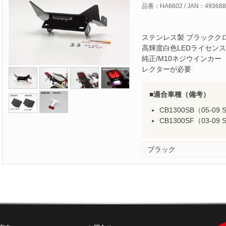
品番：HA6602 / JAN：493688
ステンレス製 ブラックク
高輝度白色LEDライセン
純正/M10ネジウインカー
レクターが必要
適合車種（備考）
CB1300SB（05-09 
CB1300SF（03-09 
ブラック