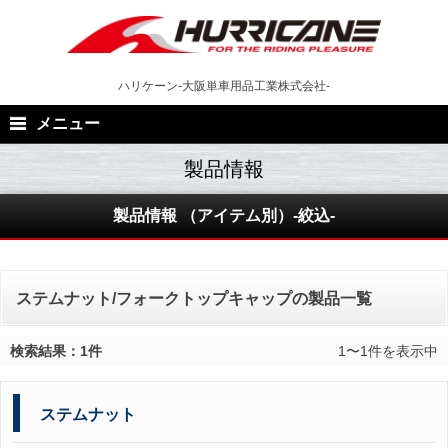
Skip
to
content
ハリケーン-大阪単車用品工業株式会社-
メニュー
製品情報 （アイテム別）-絞込-
ステムナット/フォークトップキャップの製品一覧
検索結果：1件
1〜1件を表示中
ステムナット