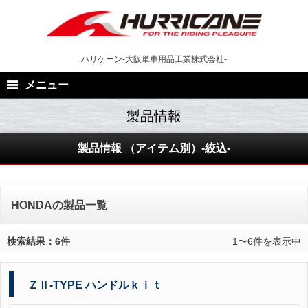
Skip
to
content
ハリケーン-大阪単車用品工業株式会社-
メニュー
製品情報 （アイテム別）-絞込-
HONDAの製品一覧
検索結果：6件
1〜6件を表示中
ＺⅡ-TYPE ハンドルｋｉｔ