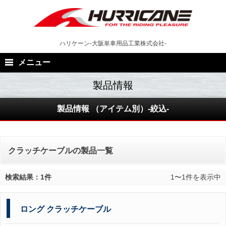
Skip
to
content
ハリケーン-大阪単車用品工業株式会社-
メニュー
製品情報 （アイテム別）-絞込-
クラッチケーブルの製品一覧
検索結果：1件
1〜1件を表示中
ロング クラッチケーブル