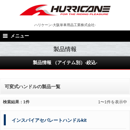
Skip
to
content
ハリケーン-大阪単車用品工業株式会社-
メニュー
製品情報 （アイテム別）-絞込-
可変式ハンドルの製品一覧
検索結果：1件
1〜1件を表示中
インスパイアセパレートハンドルkit