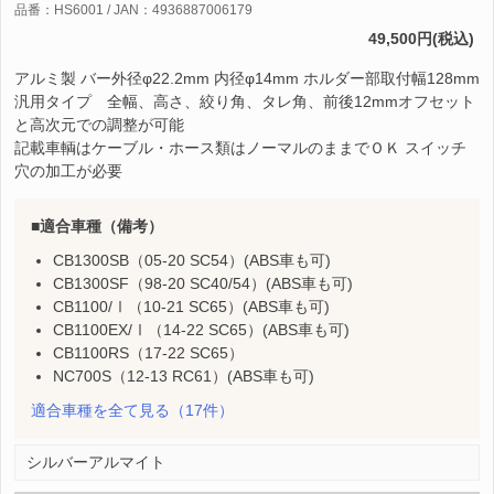
品番：HS6001 / JAN：4936887006179
49,500円(税込)
アルミ製 バー外径φ22.2mm 内径φ14mm ホルダー部取付幅128mm
汎用タイプ 全幅、高さ、絞り角、タレ角、前後12mmオフセット
と高次元での調整が可能
記載車輌はケーブル・ホース類はノーマルのままでＯＫ スイッチ
穴の加工が必要
適合車種（備考）
CB1300SB（05-20 SC54）(ABS車も可)
CB1300SF（98-20 SC40/54）(ABS車も可)
CB1100/Ⅰ（10-21 SC65）(ABS車も可)
CB1100EX/Ⅰ（14-22 SC65）(ABS車も可)
CB1100RS（17-22 SC65）
NC700S（12-13 RC61）(ABS車も可)
適合車種を全て見る
（17件）
シルバーアルマイト