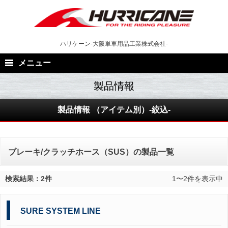
Skip
to
content
ハリケーン-大阪単車用品工業株式会社-
メニュー
製品情報 （アイテム別）-絞込-
ブレーキ/クラッチホース（SUS）の製品一覧
検索結果：2件
1〜2件を表示中
SURE SYSTEM LINE