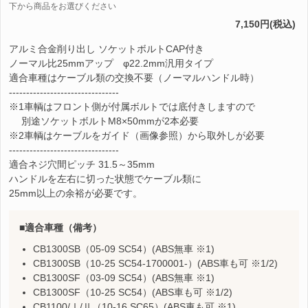
下から商品をお選びください
7,150円(税込)
アルミ合金削り出し ソケットボルトCAP付き
ノーマル比25mmアップ φ22.2mm汎用タイプ
適合車種はケーブル類の交換不要（ノーマルハンドル時）
--------------------------------
※1車輌はフロント側が付属ボルトでは底付きしますので
別途ソケットボルトM8×50mmが2本必要
※2車輌はケーブルをガイド（画像参照）から取外しが必要
--------------------------------
適合ネジ穴間ピッチ 31.5～35mm
ハンドルを左右に切った状態でケーブル類に
25mm以上の余裕が必要です。
適合車種（備考）
CB1300SB（05-09 SC54）(ABS無車 ※1)
CB1300SB（10-25 SC54-1700001-）(ABS車も可 ※1/2)
CB1300SF（03-09 SC54）(ABS無車 ※1)
CB1300SF（10-25 SC54）(ABS車も可 ※1/2)
CB1100/Ⅰ/Ⅱ（10-16 SC65）(ABS車も可 ※1)