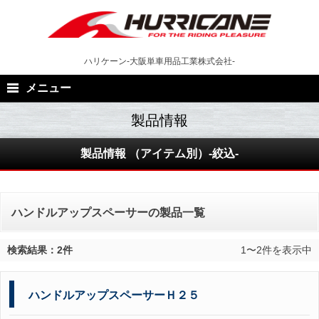
Skip
to
content
ハリケーン-大阪単車用品工業株式会社-
メニュー
製品情報 （アイテム別）-絞込-
ハンドルアップスペーサーの製品一覧
検索結果：2件
1〜2件を表示中
ハンドルアップスペーサーＨ２５