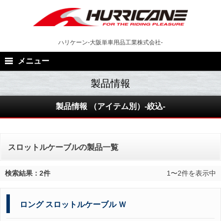
Skip
to
content
ハリケーン-大阪単車用品工業株式会社-
メニュー
製品情報 （アイテム別）-絞込-
スロットルケーブルの製品一覧
検索結果：2件
1〜2件を表示中
ロング スロットルケーブル Ｗ