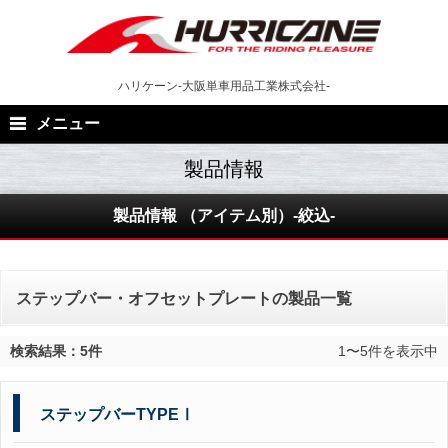
Skip
to
content
ハリケーン-大阪単車用品工業株式会社-
メニュー
製品情報 （アイテム別）-絞込-
ステップバー・オフセットプレートの製品一覧
検索結果：5件
1〜5件を表示中
ステップバーTYPEⅠ