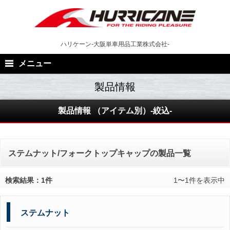
Skip
to
content
ハリケーン-大阪単車用品工業株式会社-
メニュー
製品情報 （アイテム別）-絞込-
ステムナット/フォークトップキャップの製品一覧
検索結果：1件
1〜1件を表示中
ステムナット