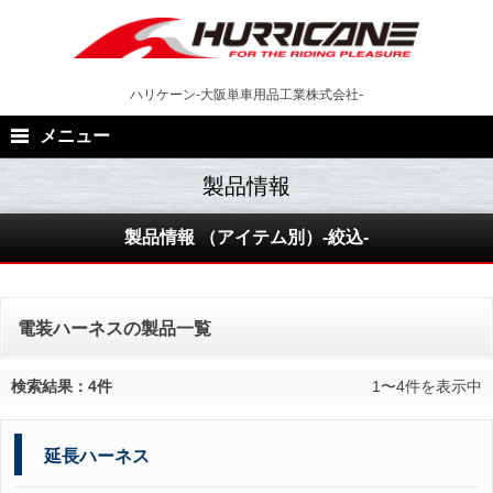
Skip
to
content
ハリケーン-大阪単車用品工業株式会社-
メニュー
製品情報 （アイテム別）-絞込-
電装ハーネスの製品一覧
検索結果：4件
1〜4件を表示中
延長ハーネス