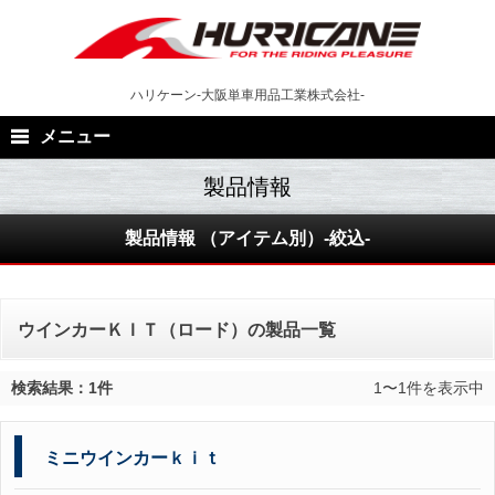
Skip
to
content
ハリケーン-大阪単車用品工業株式会社-
メニュー
製品情報 （アイテム別）-絞込-
ウインカーＫＩＴ（ロード）の製品一覧
検索結果：1件
1〜1件を表示中
ミニウインカーｋｉｔ