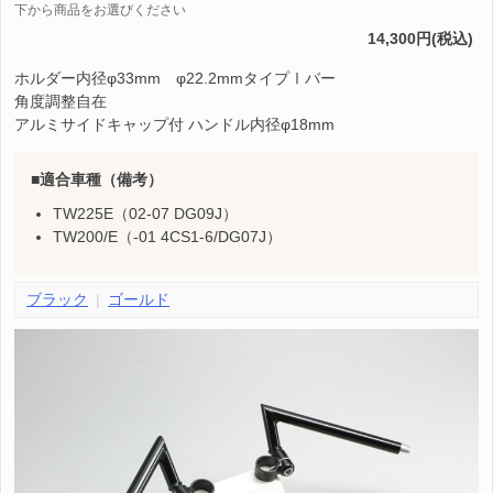
下から商品をお選びください
14,300円(税込)
ホルダー内径φ33mm φ22.2mmタイプⅠバー
角度調整自在
アルミサイドキャップ付 ハンドル内径φ18mm
適合車種（備考）
TW225E（02-07 DG09J）
TW200/E（-01 4CS1-6/DG07J）
ブラック
ゴールド