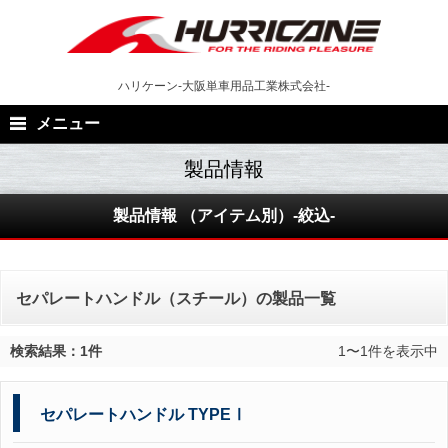
Skip
to
content
ハリケーン-大阪単車用品工業株式会社-
メニュー
製品情報 （アイテム別）-絞込-
セパレートハンドル（スチール）の製品一覧
検索結果：1件
1〜1件を表示中
セパレートハンドル TYPEⅠ