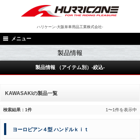
Skip
to
content
ハリケーン-大阪単車用品工業株式会社-
メニュー
製品情報 （アイテム別）-絞込-
KAWASAKIの製品一覧
検索結果：1件
1〜1件を表示中
ヨーロピアン４型 ハンドルｋｉｔ