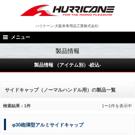
Skip
to
content
ハリケーン-大阪単車用品工業株式会社-
メニュー
製品情報 （アイテム別）-絞込-
サイドキャップ（ノーマルハンドル用）の製品一覧
検索結果：1件
1〜1件を表示中
φ30砲弾型アルミサイドキャップ