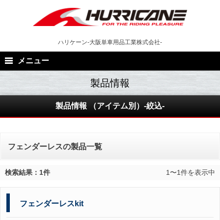
Skip
to
content
ハリケーン-大阪単車用品工業株式会社-
メニュー
製品情報 （アイテム別）-絞込-
フェンダーレスの製品一覧
検索結果：1件
1〜1件を表示中
フェンダーレスkit