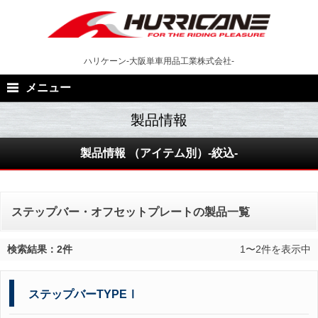
Skip
to
content
ハリケーン-大阪単車用品工業株式会社-
メニュー
製品情報 （アイテム別）-絞込-
ステップバー・オフセットプレートの製品一覧
検索結果：2件
1〜2件を表示中
ステップバーTYPEⅠ