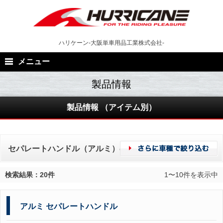
Skip
to
content
ハリケーン-大阪単車用品工業株式会社-
メニュー
製品情報 （アイテム別）
セパレートハンドル（アルミ）の製品一覧
検索結果：20件
1〜10件を表示中
アルミ セパレートハンドル