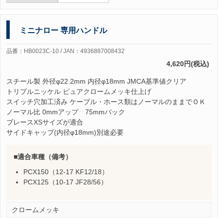
ミニナロー 専用ハンドル
品番：HB0023C-10 / JAN：4936887008432
4,620円(税込)
スチール製 外径φ22.2mm 内径φ18mm JMCA基準値クリア
トリプルニッケル ピュアクロームメッキ仕上げ
スイッチ穴加工済み ケーブル・ホース類はノーマルのままでＯＫ
ノーマル比 0mmアップ 75mmバック
ブレースXSサイズが適合
サイドキャップ(内径φ18mm)別途必要
適合車種（備考）
PCX150（12-17 KF12/18）
PCX125（10-17 JF28/56）
クロームメッキ