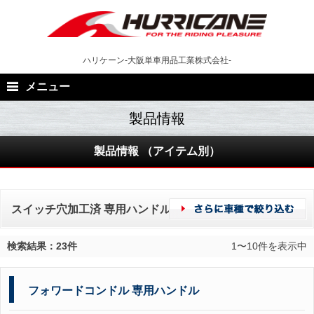
Skip
to
content
ハリケーン-大阪単車用品工業株式会社-
メニュー
製品情報 （アイテム別）
スイッチ穴加工済 専用ハンドルの製品一覧
検索結果：23件
1〜10件を表示中
フォワードコンドル 専用ハンドル