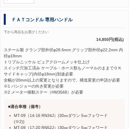
ＦＡＴコンドル 専用ハンドル
下から商品をお選びください
14,850円(税込)
スチール製 クランプ部外径φ28.6mm グリップ部外径φ22.2mm 内
径φ18mm
トリプルニッケル ピュアクロームメッキ仕上げ
スイッチ穴加工済み ケーブル・ホース類もノーマルのままでＯＫ
サイドキャップ(内径φ18mm)別途必要
全幅が20mm以上の変更となりますので、構造変更の申請が必要
※1 バンジョーの向き変更が必要
※2 メーター移動ステー（HM3568）が必要
適合車種（備考）
MT-09（14-16 RN34J）(30㎜ダウン 5㎜フォワード
(※2))
MT-09（17-20 RN52J）(30㎜ダウン 5㎜フォワード