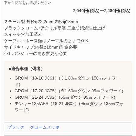
下から商品をお選びください
7,040円(税込)〜7,480円(税込)
スチール製 外径φ22.2mm 内径φ18mm
ブラッククローム+アクリル塗装 二重防錆処理仕上げ
スイッチ穴加工済み
ケーブル・ホース類はノーマルのままでＯＫ
サイドキャップ(内径φ18mm)別途必要
※1 バンジョーの向き変更が必要
適合車種（備考）
GROM（13-16 JC61）(※1 80㎜ダウン 150㎜フォワー
ド)
GROM（17-20 JC75）(※1 60㎜ダウン 95㎜フォワード)
GROM（21-24 JC92）(65㎜ダウン 95㎜フォワード)
モンキー125/ABS（18-21 JB02）(95㎜ダウン 135㎜フォ
ワード)
ブラック
クロームメッキ