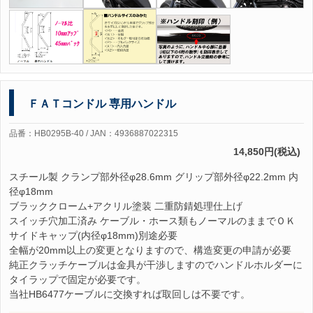
ＦＡＴコンドル 専用ハンドル
品番：HB0295B-40 / JAN：4936887022315
14,850円(税込)
スチール製 クランプ部外径φ28.6mm グリップ部外径φ22.2mm 内
径φ18mm
ブラッククローム+アクリル塗装 二重防錆処理仕上げ
スイッチ穴加工済み ケーブル・ホース類もノーマルのままでＯＫ
サイドキャップ(内径φ18mm)別途必要
全幅が20mm以上の変更となりますので、構造変更の申請が必要
純正クラッチケーブルは金具が干渉しますのでハンドルホルダーに
タイラップで固定が必要です。
当社HB6477ケーブルに交換すれば取回しは不要です。