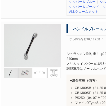
シルバー＆ブルー
シ
シルバー＆ゴールド
ALLクロームメッキ
ハンドルブレース 
下から商品をお選びください
ジュラルミン削り出し φ2
240mm
スリムタイプバー φ16/
記載車種はノーマルハン
適合車種（備考）
CB1300SB（21-25 
CB1300SF（21-25 
PS250（04-07 M
フェイズ/TypeS（09-