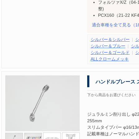
フォルツァX/Z（04-
整)
PCX160（21-22 KF
適合車種を全て見る
（1
シルバー＆シルバー
シルバー＆ブルー
シ
シルバー＆ゴールド
ALLクロームメッキ
ハンドルブレース 
下から商品をお選びください
ジュラルミン削り出し φ2
255mm
スリムタイプバー φ16/
記載車種はノーマルハン