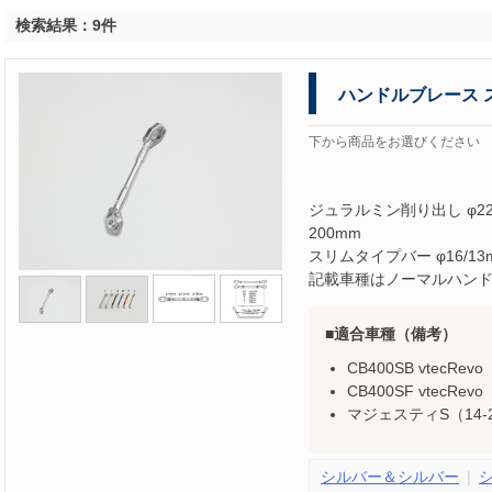
検索結果：9件
ハンドルブレース 
下から商品をお選びください
ジュラルミン削り出し φ2
200mm
スリムタイプバー φ16/
記載車種はノーマルハン
適合車種（備考）
CB400SB vtecRevo
CB400SF vtecRevo
マジェスティS（14-20
シルバー＆シルバー