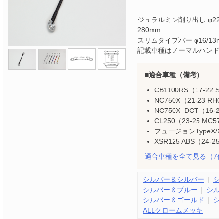
ジュラルミン削り出し φ2
280mm
スリムタイプバー φ16/
記載車種はノーマルハン
適合車種（備考）
CB1100RS（17-22 
NC750X（21-23 RH
NC750X_DCT（16-
CL250（23-25 MC5
フュージョンTypeX/X
XSR125 ABS（24-25
適合車種を全て見る
（7
シルバー＆シルバー
シルバー＆ブルー
シ
シルバー＆ゴールド
ALLクロームメッキ