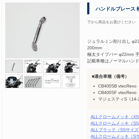
ハンドルブレース 
下から商品をお選びください
ジュラルミン削り出し φ2
200mm
極太タイプバー φ22mm
記載車種はノーマルハン
適合車種（備考）
CB400SB vtecRevo
CB400SF vtecRevo
マジェスティS（14-20
ALLクロームメッキ（XS
ALLクロームメッキ（SS
ALLブラック（SSサイズ 
ALLクロームメッキ（Sサ