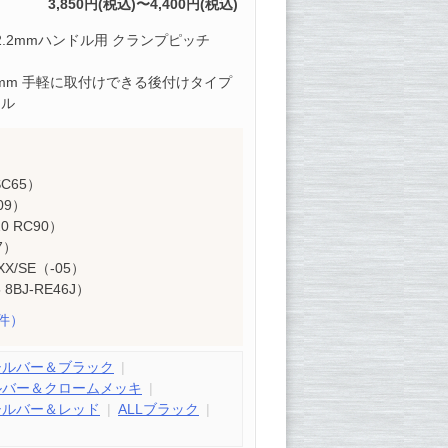
3,850円(税込)〜4,400円(税込)
2.2mmハンドル用 クランプピッチ
13mm 手軽に取付けできる後付けタイプ
ドル
SC65）
09）
20 RC90）
7）
X/SE（-05）
 8BJ-RE46J）
件）
シルバー＆ブラック
ルバー＆クロームメッキ
シルバー＆レッド
ALLブラック