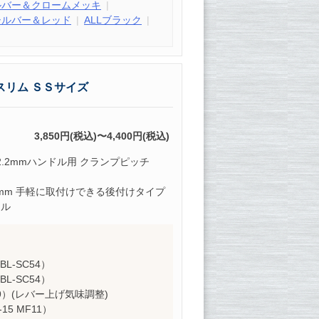
ルバー＆クロームメッキ
シルバー＆レッド
ALLブラック
スリム ＳＳサイズ
3,850円(税込)〜4,400円(税込)
2.2mmハンドル用 クランプピッチ
13mm 手軽に取付けできる後付けタイプ
ドル
8BL-SC54）
8BL-SC54）
F09）(レバー上げ気味調整)
15 MF11）