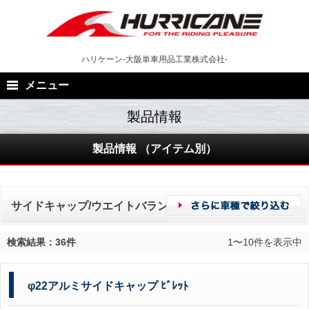
Skip
to
content
ハリケーン-大阪単車用品工業株式会社-
メニュー
製品情報 （アイテム別）
サイドキャップ/ウエイトバランサーの製品一覧
検索結果：36件
1〜10件を表示中
φ22アルミサイドキャップ ﾋﾞﾚｯﾄ