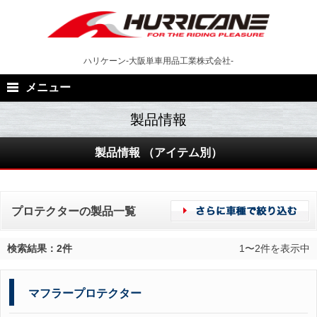
Skip
to
content
ハリケーン-大阪単車用品工業株式会社-
メニュー
製品情報 （アイテム別）
プロテクターの製品一覧
検索結果：2件
1〜2件を表示中
マフラープロテクター