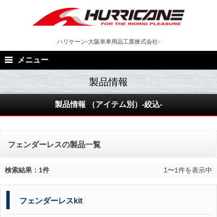
Skip
to
content
ハリケーン-大阪単車用品工業株式会社-
メニュー
製品情報 （アイテム別）-絞込-
フェンダーレスの製品一覧
検索結果：1件
1〜1件を表示中
フェンダーレスkit