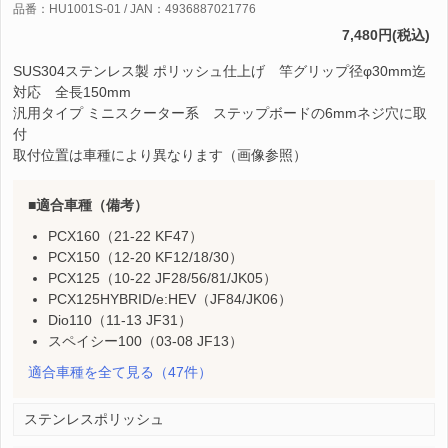
品番：HU1001S-01 / JAN：4936887021776
7,480円(税込)
SUS304ステンレス製 ポリッシュ仕上げ 竿グリップ径φ30mm迄
対応 全長150mm
汎用タイプ ミニスクーター系 ステップボードの6mmネジ穴に取
付
取付位置は車種により異なります（画像参照）
適合車種（備考）
PCX160（21-22 KF47）
PCX150（12-20 KF12/18/30）
PCX125（10-22 JF28/56/81/JK05）
PCX125HYBRID/e:HEV（JF84/JK06）
Dio110（11-13 JF31）
スペイシー100（03-08 JF13）
適合車種を全て見る
（47件）
ステンレスポリッシュ