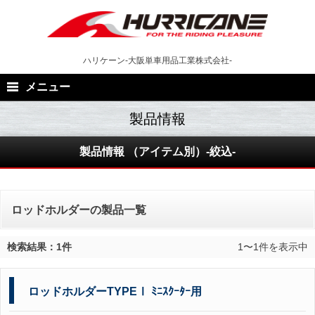
Skip
to
content
ハリケーン-大阪単車用品工業株式会社-
メニュー
製品情報 （アイテム別）-絞込-
ロッドホルダーの製品一覧
検索結果：1件
1〜1件を表示中
ロッドホルダーTYPEⅠ ﾐﾆｽｸｰﾀｰ用