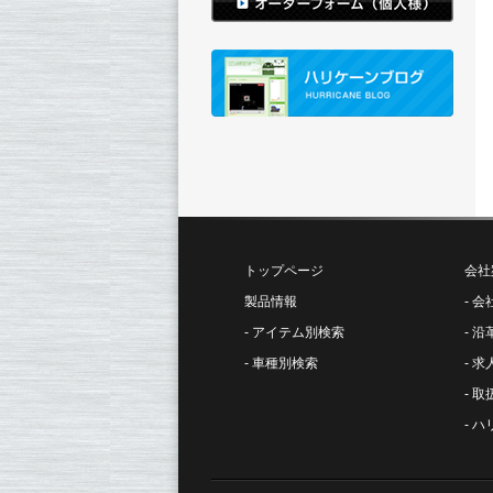
トップページ
会社
製品情報
会
アイテム別検索
沿
車種別検索
求
取
ハ