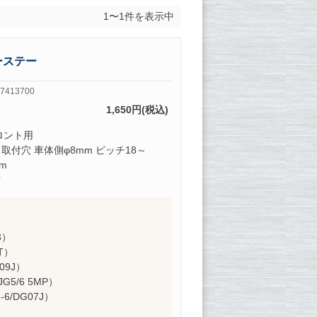
1〜1件を表示中
ーステー
7413700
1,650円(税込)
ロント用
 取付穴 車体側φ8mm ピッチ18～
m
付
3）
T）
G09J）
JG5/6 5MP）
1-6/DG07J）