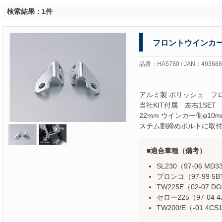
検索結果：1件
フロントウインカ
品番：HA5780 / JAN：493688
アルミ製 ポリッシュ フ
当社KIT付属 左右1SET
22mm ウインカー側φ10m
ステム割締めボルトに取
適合車種（備考）
SL230（97-06 MD3
ブロンコ（97-99 5B
TW225E（02-07 D
セロー225（97-04 4
TW200/E（-01 4CS