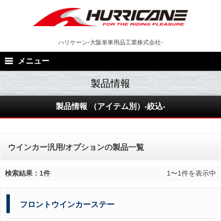
Skip
to
content
ハリケーン-大阪単車用品工業株式会社-
メニュー
製品情報 （アイテム別）-絞込-
ウインカー汎用/オプションの製品一覧
検索結果：1件
1〜1件を表示中
フロントウインカーステー