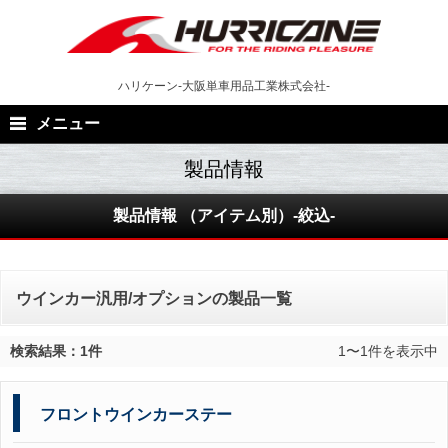
Skip
to
content
ハリケーン-大阪単車用品工業株式会社-
メニュー
製品情報 （アイテム別）-絞込-
ウインカー汎用/オプションの製品一覧
検索結果：1件
1〜1件を表示中
フロントウインカーステー