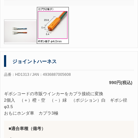
ジョイントハーネス
品番：HD1313 / JAN：4936887005608
990円(税込)
ギボシコードの市販ウインカーをカプラ接続に変換
2個入 （＋）橙・空 （－）緑 （ポジション）白 ギボシ径
φ3.5
おもにホンダ車 カプラ3極
適合車種（備考）
-