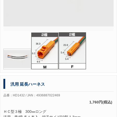
汎用 延長ハーネス
品番：HD1432 / JAN：4936887022469
1,760円(税込)
ＨＣ型３極 300㎜ロング
汎用 青/橙 各１本入 端子サイズ50型 1.3mm