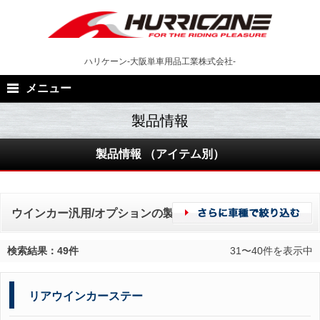
Skip
to
content
ハリケーン-大阪単車用品工業株式会社-
メニュー
製品情報 （アイテム別）
ウインカー汎用/オプションの製品一覧
検索結果：49件
31〜40件を表示中
リアウインカーステー