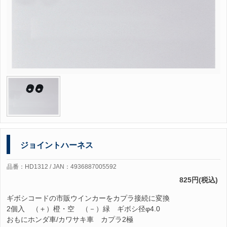
ジョイントハーネス
品番：HD1312 / JAN：4936887005592
825円(税込)
ギボシコードの市販ウインカーをカプラ接続に変換
2個入 （＋）橙・空 （－）緑 ギボシ径φ4.0
おもにホンダ車/カワサキ車 カプラ2極