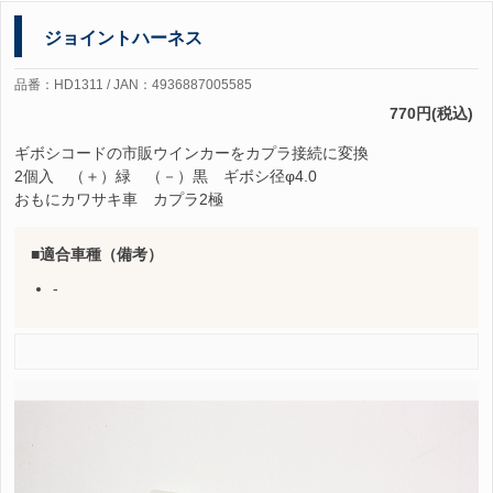
ジョイントハーネス
品番：HD1311 / JAN：4936887005585
770円(税込)
ギボシコードの市販ウインカーをカプラ接続に変換
2個入 （＋）緑 （－）黒 ギボシ径φ4.0
おもにカワサキ車 カプラ2極
適合車種（備考）
-