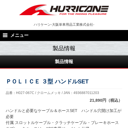
Skip
to
content
ハリケーン-大阪単車用品工業株式会社-
メニュー
製品情報
ＰＯＬＩＣＥ ３型 ハンドルSET
品番：H027-067C / クロームメッキ / JAN：4936887011203
21,890円（税込）
ハンドルと必要なケーブル＆ホースSET ハンドル穴開け加工が
必要
付属 スロットルケーブル・クラッチケーブル・ブレーキホース